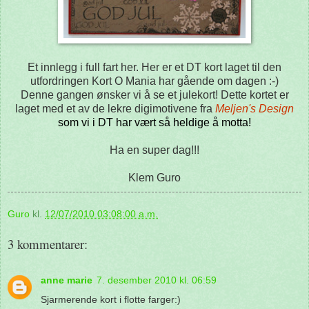
Et innlegg i full fart her. Her er et DT kort laget til den
utfordringen Kort O Mania har gående om dagen :-)
Denne gangen ønsker vi å se et julekort! Dette kortet er
laget med et av de lekre digimotivene fra
Meljen's Design
som vi i DT har vært så heldige å motta!
Ha en super dag!!!
Klem Guro
Guro
kl.
12/07/2010 03:08:00 a.m.
3 kommentarer:
anne marie
7. desember 2010 kl. 06:59
Sjarmerende kort i flotte farger:)